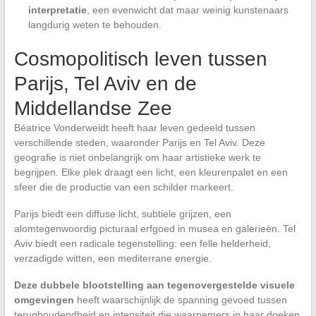
interpretatie
, een evenwicht dat maar weinig kunstenaars
langdurig weten te behouden.
Cosmopolitisch leven tussen
Parijs, Tel Aviv en de
Middellandse Zee
Béatrice Vonderweidt heeft haar leven gedeeld tussen
verschillende steden, waaronder Parijs en Tel Aviv. Deze
geografie is niet onbelangrijk om haar artistieke werk te
begrijpen. Elke plek draagt een licht, een kleurenpalet en een
sfeer die de productie van een schilder markeert.
Parijs biedt een diffuse licht, subtiele grijzen, een
alomtegenwoordig picturaal erfgoed in musea en galerieën. Tel
Aviv biedt een radicale tegenstelling: een felle helderheid,
verzadigde witten, een mediterrane energie.
Deze dubbele blootstelling aan tegenovergestelde visuele
omgevingen
heeft waarschijnlijk de spanning gevoed tussen
terughoudendheid en intensiteit die waarnemers in haar doeken