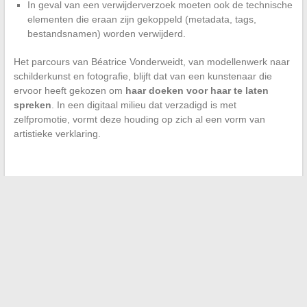
In geval van een verwijderverzoek moeten ook de technische
elementen die eraan zijn gekoppeld (metadata, tags,
bestandsnamen) worden verwijderd.
Het parcours van Béatrice Vonderweidt, van modellenwerk naar
schilderkunst en fotografie, blijft dat van een kunstenaar die
ervoor heeft gekozen om
haar doeken voor haar te laten
spreken
. In een digitaal milieu dat verzadigd is met
zelfpromotie, vormt deze houding op zich al een vorm van
artistieke verklaring.
←
Hoe de ideale brandstof voor uw Yamaha Tmax 530 te
kiezen: tips en compatibiliteit
Alles wat je moet weten over parkeren op gele lijnen en
stroken: regels en sancties
→
Search