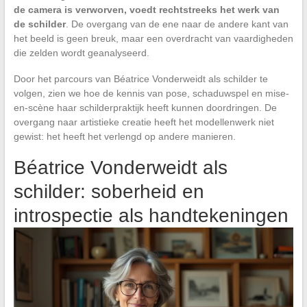
de camera is verworven, voedt rechtstreeks het werk van
de schilder
. De overgang van de ene naar de andere kant van
het beeld is geen breuk, maar een overdracht van vaardigheden
die zelden wordt geanalyseerd.
Door het parcours van Béatrice Vonderweidt als schilder te
volgen, zien we hoe de kennis van pose, schaduwspel en mise-
en-scène haar schilderpraktijk heeft kunnen doordringen. De
overgang naar artistieke creatie heeft het modellenwerk niet
gewist: het heeft het verlengd op andere manieren.
Béatrice Vonderweidt als
schilder: soberheid en
introspectie als handtekeningen