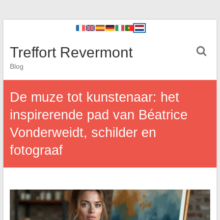
Treffort Revermont
Blog
De muze tot kunstenaar: het
inspirerende pad van Béatrice
Vonderweidt, schilder en
fotograaf