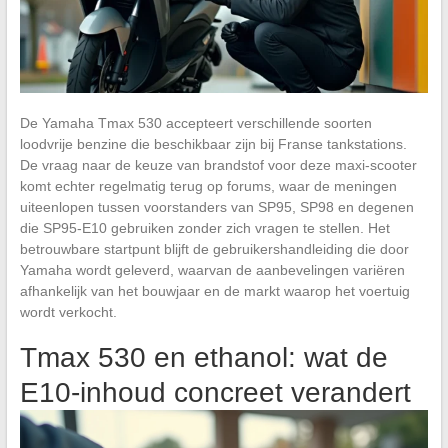
De Yamaha Tmax 530 accepteert verschillende soorten
loodvrije benzine die beschikbaar zijn bij Franse tankstations.
De vraag naar de keuze van brandstof voor deze maxi-scooter
komt echter regelmatig terug op forums, waar de meningen
uiteenlopen tussen voorstanders van SP95, SP98 en degenen
die SP95-E10 gebruiken zonder zich vragen te stellen. Het
betrouwbare startpunt blijft de gebruikershandleiding die door
Yamaha wordt geleverd, waarvan de aanbevelingen variëren
afhankelijk van het bouwjaar en de markt waarop het voertuig
wordt verkocht.
Tmax 530 en ethanol: wat de
E10-inhoud concreet verandert