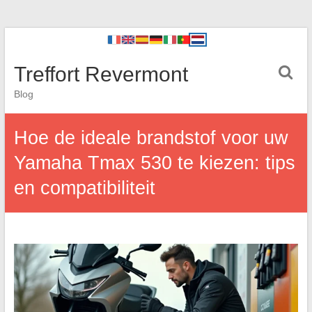
Treffort Revermont
Blog
Hoe de ideale brandstof voor uw
Yamaha Tmax 530 te kiezen: tips
en compatibiliteit