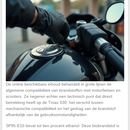
De online beschikbare inhoud behandelt in grote lijnen de
algemene compatibiliteit van brandstoffen met motorfietsen en
scooters. Ze negeren echter een technisch punt dat direct
betrekking heeft op de Tmax 530: het verschil tussen
mechanische compatibiliteit en het gedrag van de brandstof
afhankelijk van de gebruiksomstandigheden.
SP95-E10 bevat tot tien procent ethanol. Deze biobrandstof is