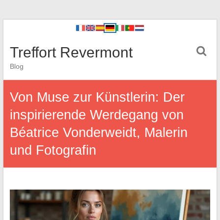
Treffort Revermont
Blog
Von Muse zur Künstlerin: Der
inspirierende Werdegang von
Béatrice Vonderweidt, Malerin
und Fotografin