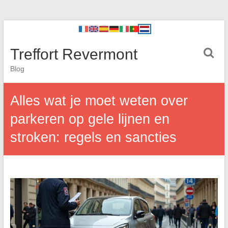
Treffort Revermont
Blog
Alles wat je moet weten over
parkeren op gele lijnen en
stroken: regels en sancties