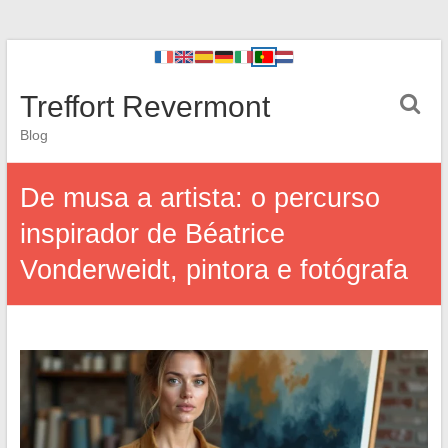
Treffort Revermont
Blog
De musa a artista: o percurso
inspirador de Béatrice
Vonderweidt, pintora e fotógrafa