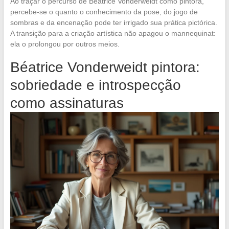
Ao traçar o percurso de Béatrice Vonderweidt como pintora,
percebe-se o quanto o conhecimento da pose, do jogo de
sombras e da encenação pode ter irrigado sua prática pictórica.
A transição para a criação artística não apagou o mannequinat:
ela o prolongou por outros meios.
Béatrice Vonderweidt pintora:
sobriedade e introspecção
como assinaturas