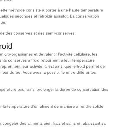
cette méthode consiste à porter à une haute température
uelques secondes et refroidir aussitôt. La conservation
gue.
de des conserves et des semi-conserves.
roid
icro-organismes et de ralentir l’activité cellulaire, les
nts conservés à froid retournent à leur température
eprennent leur activité. C’est ainsi que le froid permet de
e leur durée. Vous avez la possibilité entre différentes
température pour ainsi prolonger la durée de conservation des
ser la température d’un aliment de manière à rendre solide
 congeler des aliments bien frais et sains en abaissant sa