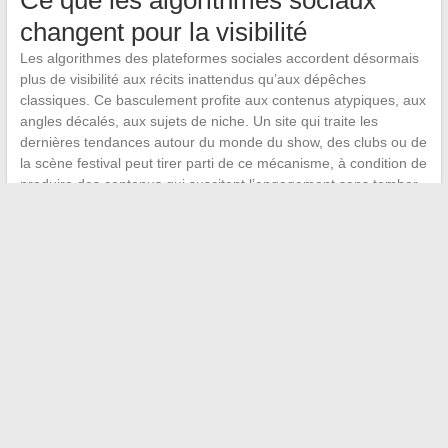
Ce que les algorithmes sociaux
changent pour la visibilité
Les algorithmes des plateformes sociales accordent désormais
plus de visibilité aux récits inattendus qu’aux dépêches
classiques. Ce basculement profite aux contenus atypiques, aux
angles décalés, aux sujets de niche. Un site qui traite les
dernières tendances autour du monde du show, des clubs ou de
la scène festival peut tirer parti de ce mécanisme, à condition de
produire des contenus qui suscitent l’engagement sans tomber
dans le sensationnalisme.
Le paysage des médias d’actualités en ligne reste mouvant. La
réglementation européenne, la bataille des formats vidéo et la
fragmentation des audiences redessinent les positions. Les
plateformes qui parviendront à combiner réactivité éditoriale,
vérification des sources et couverture thématique large auront
un avantage structurel sur celles qui se contentent de
reproduire le modèle du scoop jetable.