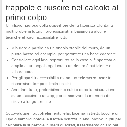
trappole e riuscire nel calcolo al
primo colpo
Un rilievo rigoroso della
superficie della facciata
allontana
molti problemi futuri. I professionisti si basano su alcune
tecniche efficaci, accessibili a tutti:
Misurare a partire da un angolo stabile del muro, da un
punto basso ad esempio, per garantire una base coerente.
Controllare ogni lato, soprattutto se la casa si è spostata o
ampliata: un angolo aggiunto o un rientro è sufficiente a
falsare tutto.
Per gli spazi inaccessibili a mano, un
telemetro laser
fa
risparmiare tempo e limita i rischi.
Annotare tutto, preferibilmente subito dopo la misurazione,
su un taccuino o un’app, per conservare la memoria del
rilievo a lungo termine.
Sottovalutare i piccoli elementi, telai, lucernari stretti, bocche di
lupo o semplici botole, e il totale schizza in alto. Motivo in più per
calcolare la superficie in metri quadrati, il riferimento chiaro per