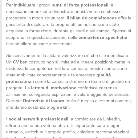
Per individuare i propri
punti di forza professionali
, è
necessario innanzitutto dimostrare onestà verso se stessi e
procedere in modo strutturato. Il
bilan de compétences
offre la
possibilità di esplorare le proprie attitudini, che siano state
acquisite in formazione, durante gli studi o sul campo. Spesso si
scoprono, in questa occasione, delle
competenze specifiche
fino ad allora passate inosservate.
Successivamente, la sfida è valorizzare ciò che si è identificato.
Un
CV
ben costruito non si limita ad allineare posizioni: mette in
evidenza le competenze nel loro contesto, mostra come siano
state mobilitate concretamente e fa emergere
qualità
professionali
come la capacità di unire un team o di gestire un
progetto. La
lettera di motivazione
conferisce coerenza
all’insieme, collegando aspirazioni e valore aggiunto personale.
Durante l’
intervista di lavoro
, nulla è meglio di esempi concreti,
che danno sostanza a ogni
skill
.
I
social network professionali
, a cominciare da LinkedIn,
offrono anche una vetrina attiva. È importante curare ogni
dettaglio, arricchire il proprio profilo, chiedere raccomandazioni.