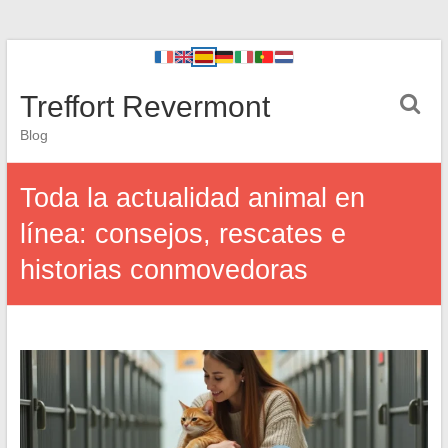
Treffort Revermont
Blog
Toda la actualidad animal en
línea: consejos, rescates e
historias conmovedoras