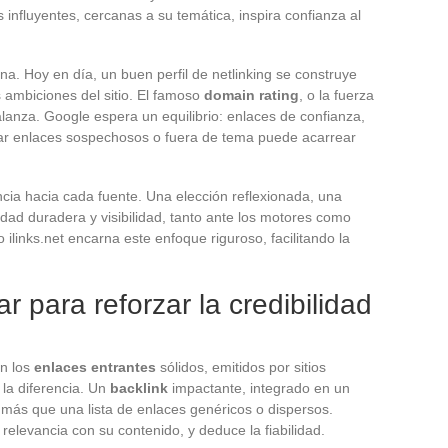
 influyentes, cercanas a su temática, inspira confianza al
a. Hoy en día, un buen perfil de netlinking se construye
s ambiciones del sitio. El famoso
domain rating
, o la fuerza
alanza. Google espera un equilibrio: enlaces de confianza,
mular enlaces sospechosos o fuera de tema puede acarrear
encia hacia cada fuente. Una elección reflexionada, una
iedad duradera y visibilidad, tanto ante los motores como
ilinks.net encarna este enfoque riguroso, facilitando la
r para reforzar la credibilidad
on los
enlaces entrantes
sólidos, emitidos por sitios
 la diferencia. Un
backlink
impactante, integrado en un
 más que una lista de enlaces genéricos o dispersos.
relevancia con su contenido, y deduce la fiabilidad.