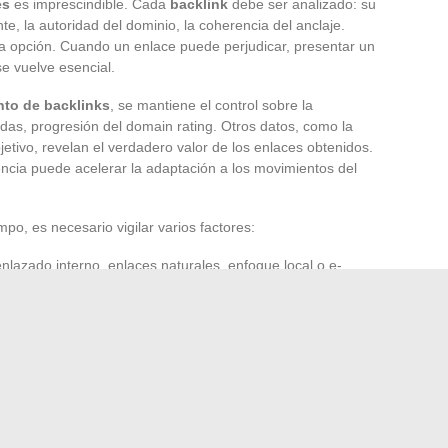
es
es imprescindible. Cada
backlink
debe ser analizado: su
te, la autoridad del dominio, la coherencia del anclaje.
una opción. Cuando un enlace puede perjudicar, presentar un
e vuelve esencial.
nto de backlinks
, se mantiene el control sobre la
idas, progresión del domain rating. Otros datos, como la
bjetivo, revelan el verdadero valor de los enlaces obtenidos.
ncia puede acelerar la adaptación a los movimientos del
po, es necesario vigilar varios factores:
nlazado interno, enlaces naturales, enfoque local o e-
ación de palabras clave y adquisición inteligente de enlaces
 su CMS, ya sea
WordPress
o
PrestaShop
reactividad en los ajustes y la actitud intransigente hacia los
sencia duradera en los motores de búsqueda. Aquellos que
poniéndose, mientras que otros permanecen como