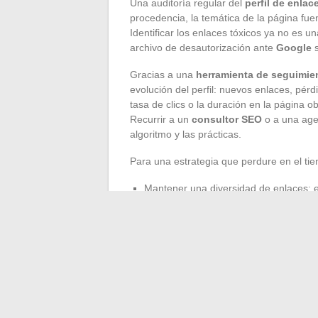
Una auditoría regular del
perfil de enlac
procedencia, la temática de la página fuen
Identificar los enlaces tóxicos ya no es 
archivo de desautorización ante
Google
s
Gracias a una
herramienta de seguimie
evolución del perfil: nuevos enlaces, pérd
tasa de clics o la duración en la página o
Recurrir a un
consultor SEO
o a una age
algoritmo y las prácticas.
Para una estrategia que perdure en el tiem
Mantener una diversidad de enlaces: e
commerce según el tipo de sitio
Combinar optimización técnica, focaliz
Adaptar la gestión de los backlinks a
Al final, la regularidad de los análisis, la 
enlaces perjudiciales construyen una pre
mantienen esta rigurosidad terminan im
espectadores del juego de la visibilidad.