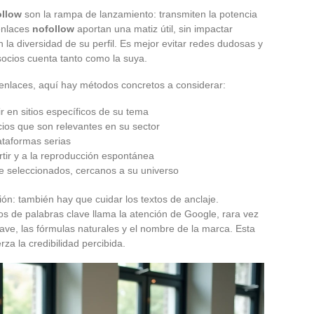
ollow
son la rampa de lanzamiento: transmiten la potencia
 enlaces
nofollow
aportan una matiz útil, sin impactar
a diversidad de su perfil. Es mejor evitar redes dudosas y
socios cuenta tanto como la suya.
de enlaces, aquí hay métodos concretos a considerar:
ir en sitios específicos de su tema
cios que son relevantes en su sector
ataformas serias
rtir y a la reproducción espontánea
te seleccionados, cercanos a su universo
ión: también hay que cuidar los textos de anclaje.
dos de palabras clave llama la atención de Google, rara vez
lave, las fórmulas naturales y el nombre de la marca. Esta
rza la credibilidad percibida.