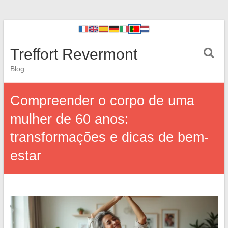
Treffort Revermont
Blog
Compreender o corpo de uma
mulher de 60 anos:
transformações e dicas de bem-
estar