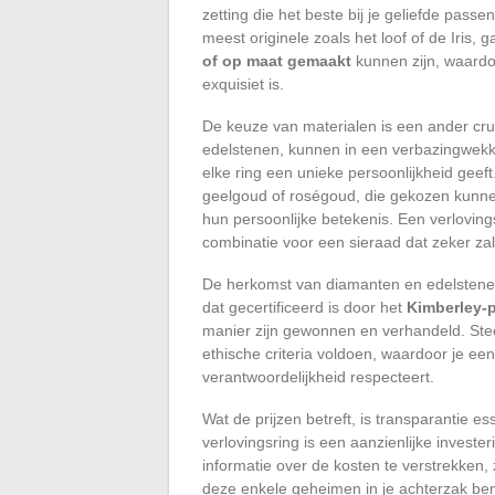
zetting die het beste bij je geliefde passe
meest originele zoals het loof of de Iris,
of op maat gemaakt
kunnen zijn, waardoo
exquisiet is.
De keuze van materialen is een ander cru
edelstenen, kunnen in een verbazingwek
elke ring een unieke persoonlijkheid geef
geelgoud of roségoud, die gekozen kunne
hun persoonlijke betekenis. Een verloving
combinatie voor een sieraad dat zeker zal
De herkomst van diamanten en edelstenen
dat gecertificeerd is door het
Kimberley-
manier zijn gewonnen en verhandeld. Ste
ethische criteria voldoen, waardoor je ee
verantwoordelijkheid respecteert.
Wat de prijzen betreft, is transparantie 
verlovingsring is een aanzienlijke investe
informatie over de kosten te verstrekken
deze enkele geheimen in je achterzak ben