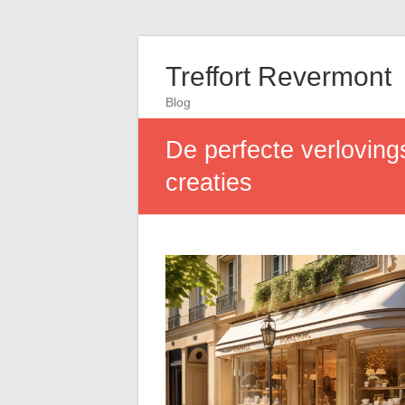
Treffort Revermont
Blog
De perfecte verlovings
creaties