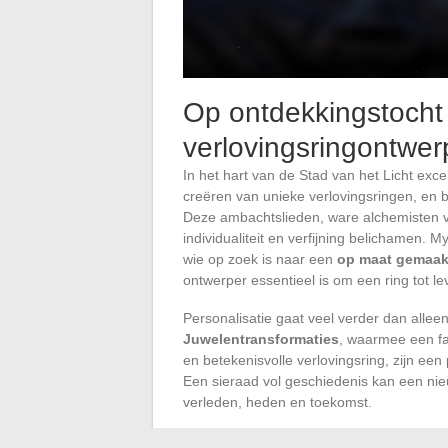
Op ontdekkingstocht
verlovingsringontwerp
In het hart van de Stad van het Licht exc
creëren van unieke verlovingsringen, en b
Deze ambachtslieden, ware alchemisten v
individualiteit en verfijning belichamen. M
wie op zoek is naar een
op maat gemaakt
ontwerper essentieel is om een ring tot le
Personalisatie gaat veel verder dan allee
Juwelentransformaties
, waarmee een fa
en betekenisvolle verlovingsring, zijn een 
Een sieraad vol geschiedenis kan een ni
verleden, heden en toekomst.
De
beroemde trouwjuwelenmerken
zoal