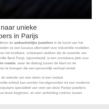
 naar unieke
ers in Parijs
elleren de
ambachtelijke juweliers
in de kunst van het
ieden ze een luxueus alternatief voor industriële modellen.
an het kostbare, ontwerpen stukken die de essentie van
yrtille Beck Parijs, bijvoorbeeld, is een onmisbare plek voor
e creatie
, waar de dialoog tussen de klant en de
ven te brengen die een persoonlijk verhaal vertelt.
n de selectie van een steen of een metaal.
milie-erfstuk kan worden heruitgevonden tot een moderne
populaire specialiteit van veel van deze Parijse juweliers.
euw leven beginnen, en een verbinding creëren tussen
s Cartier, De Beers, Mauboussin, Tiffany & Co, Chaumet