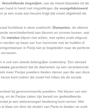
n.
Verschillende ringstijlen
, van de meest klassieke tot de
 gaan hand in hand met ringzettingen die
voorgefabriceerd
r je een scala aan keuzes krijgt dat zowel uitgebreid als
ciaal hoofdstuk in deze zoektocht.
Diamanten
, de ultieme
kende verscheidenheid aan kleuren en vormen komen, wat
t. De
metalen
blijven niet achter, met opties zoals witgoud,
n worden op basis van hun harmonie met de huidtint of
sringontwerper in Parijs kan je begeleiden naar de perfecte
 verrassen.
 is ook een steeds belangrijker onderwerp. Een sieraad
proces
garandeert dat de diamanten op een verantwoorde
eds meer Parijse juweliers bieden stenen aan die aan deze
n keuze kunt maken die zowel het milieu als de sociale
essentieel bij gerenommeerde juweliers. Het kiezen van een
ring, en de Parijse zaken zijn bereid om gedetailleerde
, zodat je een weloverwogen beslissing kunt nemen. Met
 je klaar om door de straten van Parijs te dwalen op zoek