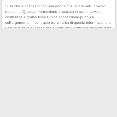
Si sa che è fidanzato con una donna che lavora nell’universo
marittimo. Questa informazione, rilasciata in rare interviste,
costituisce a grandi linee l’unica concessione pubblica
sull’argomento. Il contrasto tra la rarità di questa informazione e
l’intensità della curiosità che suscita dice molto sull’efficacia della
sua strategia di ritiro.
Il caso Bellamy illustra una tensione propria della vita politica
contemporanea: la richiesta di trasparenza totale si scontra
talvolta con personalità che rifiutano di aderirvi. Che si aderisca
o meno alle sue posizioni,
questa costanza nel mantenere il
confine costituisce un fatto politico in sé
, rivelatore di una
personalità che pone la coerenza intellettuale al di sopra del
rendimento mediatico.
←
Le novità da scoprire su Scoopzilla: segui le ultime
tendenze e notizie
Comprendere i criteri di qualità in azienda: definizioni ed