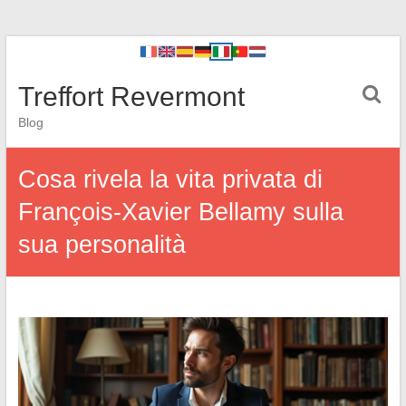
Treffort Revermont
Blog
Cosa rivela la vita privata di
François-Xavier Bellamy sulla
sua personalità