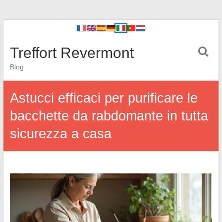
Treffort Revermont
Blog
Astucci efficaci per purificare le
bacchette da rabdomante in tutta
sicurezza a casa