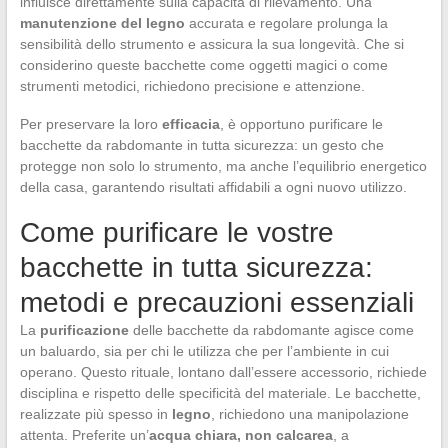
influisce direttamente sulla capacità di rilevamento. Una
manutenzione del legno
accurata e regolare prolunga la
sensibilità dello strumento e assicura la sua longevità. Che si
considerino queste bacchette come oggetti magici o come
strumenti metodici, richiedono precisione e attenzione.
Per preservare la loro
efficacia
, è opportuno purificare le
bacchette da rabdomante in tutta sicurezza: un gesto che
protegge non solo lo strumento, ma anche l’equilibrio energetico
della casa, garantendo risultati affidabili a ogni nuovo utilizzo.
Come purificare le vostre
bacchette in tutta sicurezza:
metodi e precauzioni essenziali
La
purificazione
delle bacchette da rabdomante agisce come
un baluardo, sia per chi le utilizza che per l’ambiente in cui
operano. Questo rituale, lontano dall’essere accessorio, richiede
disciplina e rispetto delle specificità del materiale. Le bacchette,
realizzate più spesso in
legno
, richiedono una manipolazione
attenta. Preferite un’
acqua chiara, non calcarea
, a