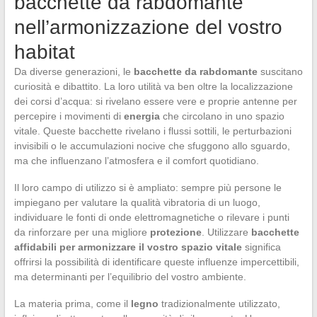
bacchette da rabdomante
nell’armonizzazione del vostro
habitat
Da diverse generazioni, le
bacchette da rabdomante
suscitano
curiosità e dibattito. La loro utilità va ben oltre la localizzazione
dei corsi d’acqua: si rivelano essere vere e proprie antenne per
percepire i movimenti di
energia
che circolano in uno spazio
vitale. Queste bacchette rivelano i flussi sottili, le perturbazioni
invisibili o le accumulazioni nocive che sfuggono allo sguardo,
ma che influenzano l’atmosfera e il comfort quotidiano.
Il loro campo di utilizzo si è ampliato: sempre più persone le
impiegano per valutare la qualità vibratoria di un luogo,
individuare le fonti di onde elettromagnetiche o rilevare i punti
da rinforzare per una migliore
protezione
. Utilizzare
bacchette
affidabili per armonizzare il vostro spazio vitale
significa
offrirsi la possibilità di identificare queste influenze impercettibili,
ma determinanti per l’equilibrio del vostro ambiente.
La materia prima, come il
legno
tradizionalmente utilizzato,