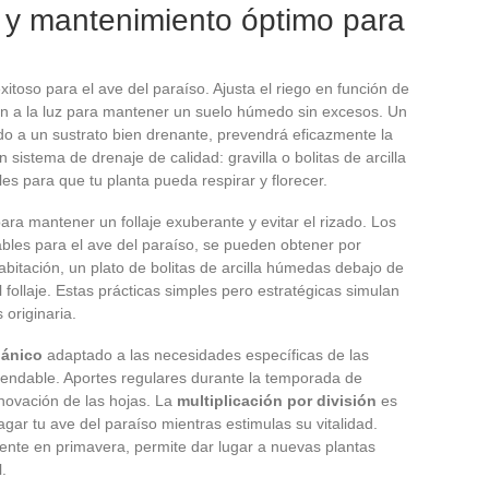
 y mantenimiento óptimo para
itoso para el ave del paraíso. Ajusta el riego en función de
ón a la luz para mantener un suelo húmedo sin excesos. Un
do a un sustrato bien drenante, prevendrá eficazmente la
un sistema de drenaje de calidad: gravilla o bolitas de arcilla
es para que tu planta pueda respirar y florecer.
ara mantener un follaje exuberante y evitar el rizado. Los
bles para el ave del paraíso, se pueden obtener por
abitación, un plato de bolitas de arcilla húmedas debajo de
 follaje. Estas prácticas simples pero estratégicas simulan
 originaria.
gánico
adaptado a las necesidades específicas de las
mendable. Aportes regulares durante la temporada de
enovación de las hojas. La
multiplicación por división
es
r tu ave del paraíso mientras estimulas su vitalidad.
mente en primavera, permite dar lugar a nuevas plantas
.