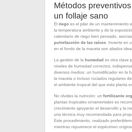
Métodos preventivos
un follaje sano
El
riego
es el pilar de un mantenimiento ex
la temperatura ambiente y de la exposici
calendario de riego bien pensado, asocia
putrefacción de las raíces
. Invierte en 
en el fondo de la maceta son aliados ideal
La gestión de la
humedad
es otra clave p
niveles de humedad correctos, indispensa
diversos medios: un humidificador en la h
la maceta o incluso rociados regulares del
el ambiente tropical del que esta planta es
No olvides la nutrición: un
fertilizante or
plantas tropicales ornamentales es reco
crecimiento apoyarán el desarrollo y la r
una técnica muy recomendada para propaga
Este procedimiento, realizado preferible
mientras rejuvenece el espécimen original