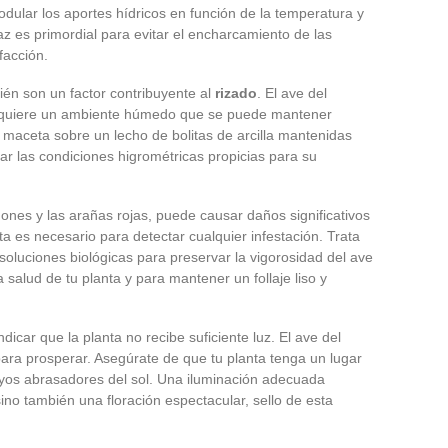
ular los aportes hídricos en función de la temperatura y
az es primordial para evitar el encharcamiento de las
facción.
én son un factor contribuyente al
rizado
. El ave del
, requiere un ambiente húmedo que se puede mantener
 maceta sobre un lecho de bolitas de arcilla mantenidas
ar las condiciones higrométricas propicias para su
gones y las arañas rojas, puede causar daños significativos
ta es necesario para detectar cualquier infestación. Trata
luciones biológicas para preservar la vigorosidad del ave
a salud de tu planta y para mantener un follaje liso y
icar que la planta no recibe suficiente luz. El ave del
 para prosperar. Asegúrate de que tu planta tenga un lugar
rayos abrasadores del sol. Una iluminación adecuada
sino también una floración espectacular, sello de esta